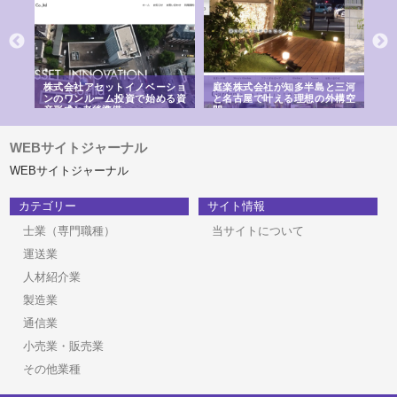
ｎｙ
株式会社アセットイノベーショ
庭楽株式会社が知多半島と三河
株
でき
ンのワンルーム投資で始める資
と名古屋で叶える理想の外構空
で
産形成と老後準備
間
WEBサイトジャーナル
WEBサイトジャーナル
カテゴリー
サイト情報
士業（専門職種）
当サイトについて
運送業
人材紹介業
製造業
通信業
小売業・販売業
その他業種