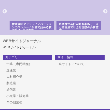
ｎｙ
株式会社アセットイノベーショ
庭楽株式会社が知多半島と三河
株
でき
ンのワンルーム投資で始める資
と名古屋で叶える理想の外構空
で
産形成と老後準備
間
WEBサイトジャーナル
WEBサイトジャーナル
カテゴリー
サイト情報
士業（専門職種）
当サイトについて
運送業
人材紹介業
製造業
通信業
小売業・販売業
その他業種